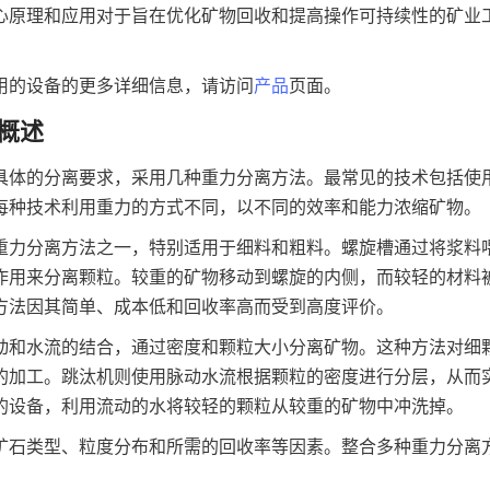
心原理和应用对于旨在优化矿物回收和提高操作可持续性的矿业
用的设备的更多详细信息，请访问
产品
页面。
概述
具体的分离要求，采用几种重力分离方法。最常见的技术包括使
每种技术利用重力的方式不同，以不同的效率和能力浓缩矿物。
重力分离方法之一，特别适用于细料和粗料。螺旋槽通过将浆料
作用来分离颗粒。较重的矿物移动到螺旋的内侧，而较轻的材料
方法因其简单、成本低和回收率高而受到高度评价。
动和水流的结合，通过密度和颗粒大小分离矿物。这种方法对细
的加工。跳汰机则使用脉动水流根据颗粒的密度进行分层，从而
的设备，利用流动的水将较轻的颗粒从较重的矿物中冲洗掉。
矿石类型、粒度分布和所需的回收率等因素。整合多种重力分离
。