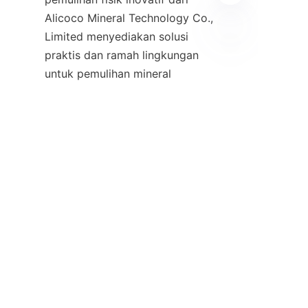
Alicoco Mineral Technology Co., 
Limited menyediakan solusi 
praktis dan ramah lingkungan 
ID
untuk pemulihan mineral 
refraktori ultra-halus yang 
menantang. Sistem chutes spiral 
yang dipatenkan dan teknologi 
pemisahan gravitasi mereka 
telah menunjukkan keberhasilan 
dalam meningkatkan tingkat 
pemulihan untuk produksi 
magnesium, ekstraksi besi, dan 
ekstraksi tembaga, di antara 
lainnya.
    Saat industri pertambangan 
menghadapi tekanan yang 