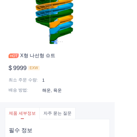
X형 나선형 슈트
$
9999
EXW
최소 주문 수량
:
1
배송 방법
:
해운, 육운
제품 세부정보
자주 묻는 질문
필수 정보