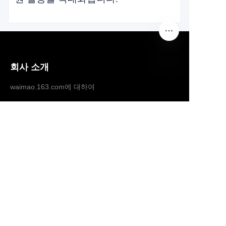
회사 소개
KO
waimao.163.com에 대하여
About 163.com
WhatsApp：+852 5962 3863
고객 서비스
도움 센터
피드백
waimao.163.com에서 판매하기