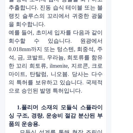
추출합니다.
진동 습식 테이블 또는 블
랭킷 슬루스의 꼬리에서 귀중한 광물
을 회수합니다.
예를 들어, 초미세 입자를 다음과 같이
회수할 수 있습니다.
원광에서
0.018mm까지
또는 텅스텐, 회중석, 주
석, 금, 코발트, 우라늄, 희토류를 함유
한 꼬리
희토류, ilmenite, 지르콘, 크로
마이트, 탄탈럼, 니오븀. 당사는 다수
의 특허를 보유하고 있습니다.
국제적
으로 승인된 발명 특허입니다.
1.
폴리머 소재의 모듈식 스플라이
싱 구조, 경량, 운송비 절감
분산된 부
품의 운송용
.
모듈식 설계를 통해 현장 조립이