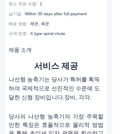
최소 주문 수량
:
1
납기일
:
Within 30 days after full payment
배송 방법
:
해운, 육운
규격 번호
:
X type spiral chute
제품 소개
서비스 제공
나선형 농축기는 당사가 특허를 획득
하여 국제적으로 선진적인 수준에 도
달한 신형 장비입니다.
장비, 각각.
당사의 나선형 농축기의 가장 주목할
만한 특징은 효율적으로
물리적 방법
을 통해 초미세 입자 광물을 회수하고