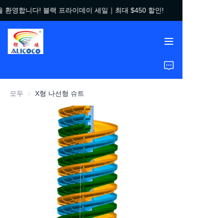
 환영합니다! 블랙 프라이데이 세일｜최대 $450 할인!
우리 가게에
우리 가게에 오신 것을
환영합니다! 블랙 프라
이데이 세일｜최대
$450 할인!
홈
제품
모두
X형 나선형 슈트
솔루션
성공 사례
회사 소개
자주 묻는 질문