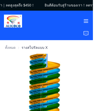
ีดำ｜ลดสูงสุดถึง $450！
ยินดีต้อนรับสู่ร้านของเรา！ลดราคาวันศุกร์
ยินดีต้อนรับสู่ร้านของ
เรา！ลดราคาวันศุกร์สี
ดำ｜ลดสูงสุดถึง
$450！
หน้าแรก
สินค้า
ทั้งหมด
รางสไปรัลแบบ X
โซลูชัน
กรณีศึกษา
เกี่ยวกับเรา
คำถามที่พบบ่อย