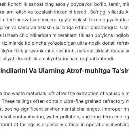
ash konchilik sanoatining asosiy poydevori bo'lib, temir, mi
larni olish va tozalash imkonini beradi. So'nggi yillarda Al
mited innovatsion mineral qayta ishlash texnologiyalarida y
qaror va samarali tiklash usullariga e'tibor qaratmoqda. Us
 ishlash chiqindilaridan minerallarni tiklash bo'yicha inqilob
 tizimlarda ko'pincha yo'qoladigan ultra-nozik donali refrakt
ilg'or fizik jarayonlarni birlashtirib, nafaqat tiklash darajalari
uliyatli konchilik amaliyotlarini ham rag'batlantiradi.
ndilarini Va Ularning Atrof-muhitga Ta'siri
re the waste materials left after the extraction of valuable m
These tailings often contain ultra-fine grained refractory mi
ver, posing significant environmental challenges. Improper 
to soil contamination, water pollution, and long-term ecolo
rint of tailings is especially critical in operations involvin