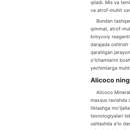
qiladi. Mis va tem
    Bundan tashqari, tailinglarda mineral qazib olish uchun ishlatiladigan kimyoviy usullar 
qimmat, atrof-muh
kimyoviy reagentl
darajada oshirish 
qaratilgan jarayonl
o'lchamlarini bosh
    Alicoco Mineral Technology Co., Limited zamonaviy fizik jarayonlarni taklif etadi, ular 
maxsus ravishda qa
tiklashga mo'ljall
texnologiyalari teb
ushlashda a'lo dar