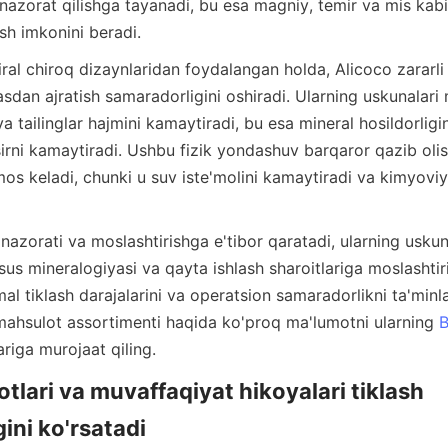
q nazorat qilishga tayanadi, bu esa magniy, temir va mis kabi 
dan ajratish samaradorligini oshiradi. Ularning uskunalari m
a tailinglar hajmini kamaytiradi, bu esa mineral hosildorligin
sirni kamaytiradi. Ushbu fizik yondashuv barqaror qazib olis
 keladi, chunki u suv iste'molini kamaytiradi va kimyoviy c
nazorati va moslashtirishga e'tibor qaratadi, ularning uskuna
s mineralogiyasi va qayta ishlash sharoitlariga moslashtiri
 tiklash darajalarini va operatsion samaradorlikni ta'minla
mahsulot assortimenti haqida ko'proq ma'lumotni ularning 
B
otlari va muvaffaqiyat hikoyalari tiklash 