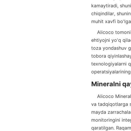
kamaytiradi, shuni
chiqindilar, shuni
    Alicoco tomonidan qo'llaniladigan fizik tiklash texnikalari qattiq kimyoviy reagentlarga 
ehtiyojni yo'q qila
toza yondashuv gl
tobora qiyinlasha
texnologiyalarni qa
    Alicoco Mineral Technology Co., Limited mineralni qayta ishlash texnologiyasini rivojlantirish 
va tadqiqotlarga 
mayda zarrachalar 
monitoringini inte
qaratilgan. Raqaml