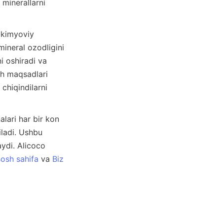
minerallarni 
ineral ozodligini 
i oshiradi va 
h maqsadlari 
hiqindilarni 
lari har bir kon 
ladi. Ushbu 
ydi. Alicoco 
osh sahifa
 va 
Biz