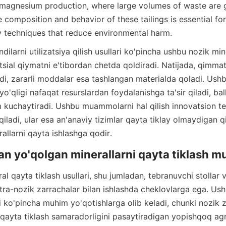
 magnesium production, where large volumes of waste are g
 composition and behavior of these tailings is essential fo
y techniques that reduce environmental harm.
tsial qiymatni e'tibordan chetda qoldiradi. Natijada, qimmat
di, zararli moddalar esa tashlangan materialda qoladi. Ushb
o'qligi nafaqat resurslardan foydalanishga ta'sir qiladi, bal
uchaytiradi. Ushbu muammolarni hal qilish innovatsion te
qiladi, ular esa an'anaviy tizimlar qayta tiklay olmaydigan qi
ultra-nozik zarrachalar bilan ishlashda cheklovlarga ega. Ushb
ri ko'pincha muhim yo'qotishlarga olib keladi, chunki nozik z
qayta tiklash samaradorligini pasaytiradigan yopishqoq agre