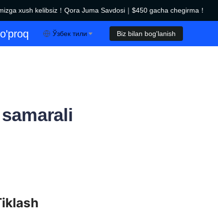
zga xush kelibsiz！Qora Juma Savdosi｜$450 gacha chegirma！
Qora Juma Savdosi｜$450 gacha chegirma！
o'proq
Ўзбек тили
Biz bilan bog'lanish
 samarali