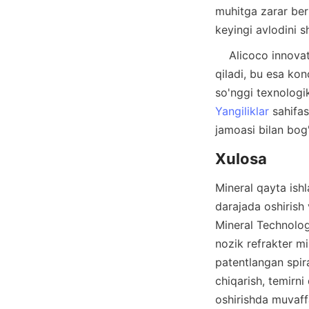
muhitga zarar ber
    Alicoco innovatsiyalarga bo'lgan sodiqligi samaradorlik va barqarorlikni oshirishni va'da 
qiladi, bu esa kon
Yangiliklar
 sahifas
Mineral qayta ishl
darajada oshirish 
Mineral Technology
nozik refrakter mi
patentlangan spira
chiqarish, temirni 
oshirishda muvaff