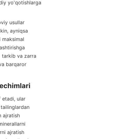
diy yo'qotishlarga 
in, ayniqsa 
i maksimal 
shtirishga 
 tarkib va zarra 
va barqaror 
ailinglardan 
ajratish 
inerallarni 
i ajratish 