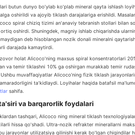
ga oshirildi va ajoyib tiklash darajalariga erishildi. Masalan,
coco spiral chiziq tizimi an'anaviy tebranish stollari bilan so
ortiq oshirdi. Shuningdek, magniy ishlab chiqarishda ularnin
linmaydigan deb hisoblangan nozik donali mineralni qaytarish
an va temir tiklashni 10% ga oshirgan murakkab temir rudasi
 Ushbu muvaffaqiyatlar Alicoco’ning fizik tiklash jarayonlarin
amaradorligini ta'kidlaydi. Loyihalar haqida batafsil ma'lumo
tlar
ilarli hissa qo'shadi. Ultra-nozik refrakter minerallarni maks
bu jarayonlar utilizatsiya qilinishi kerak bo'lgan chiqindilar h