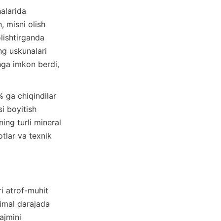
 misni olish 
lishtirganda 
g uskunalari 
ga imkon berdi, 
 boyitish 
ing turli mineral 
tlar va texnik 
imal darajada 
ajmini 