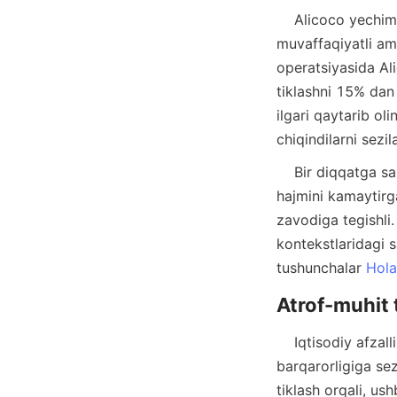
    Alicoco yechimlari butun dunyo bo'ylab ko'plab mineral qayta ishlash loyihalarida 
muvaffaqiyatli amal
operatsiyasida Ali
tiklashni 15% dan 
ilgari qaytarib o
    Bir diqqatga sazovor holat Alicoco'ning maxsus spiral konsentratorlari 20% ga chiqindilar 
hajmini kamaytirg
zavodiga tegishli.
kontekstlaridagi s
tushunchalar 
Hola
    Iqtisodiy afzalliklardan tashqari, Alicoco ning mineral tiklash texnologiyalari atrof-muhit 
barqarorligiga sez
tiklash orqali, ush