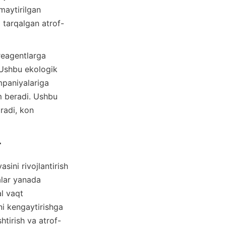
aytirilgan 
 tarqalgan atrof-
. Ushbu ekologik 
paniyalariga 
 beradi. Ushbu 
radi, kon 
lar yanada 
l vaqt 
ni kengaytirishga 
htirish va atrof-