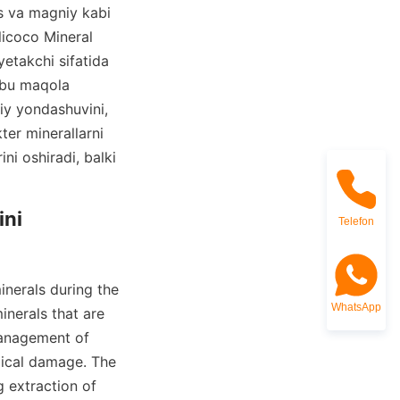
s va magniy kabi 
icoco Mineral 
etakchi sifatida 
hbu maqola 
iy yondashuvini, 
er minerallarni 
ni oshiradi, balki 
ni 
Telefon
inerals during the 
WhatsApp
nerals that are 
management of 
gical damage. The 
g extraction of 