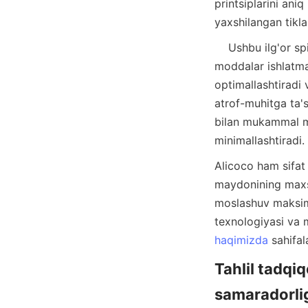
printsiplarini ani
    Ushbu ilg'or spiral chiroq dizaynlaridan foydalangan holda, Alicoco zararli kimyoviy 
moddalar ishlatmas
optimallashtiradi v
atrof-muhitga ta'
bilan mukammal mos
Alicoco ham sifat 
maydonining maxsu
moslashuv maksimal
texnologiyasi va 
haqimizda
Tahlil tadqiq