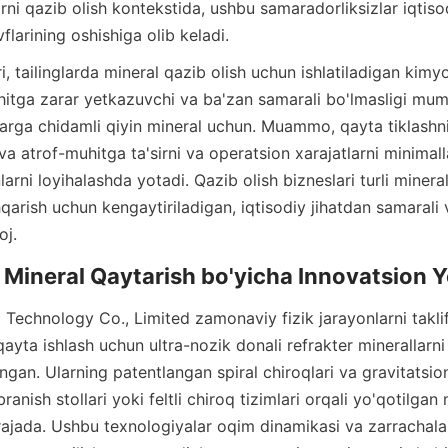
irni qazib olish kontekstida, ushbu samaradorliksizlar iqtiso
itga zarar yetkazuvchi va ba'zan samarali bo'lmasligi mumk
arga chidamli qiyin mineral uchun. Muammo, qayta tiklashn
va atrof-muhitga ta'sirni va operatsion xarajatlarni minimalla
arni loyihalashda yotadi. Qazib olish bizneslari turli mineral
qarish uchun kengaytiriladigan, iqtisodiy jihatdan samarali 
yta ishlash uchun ultra-nozik donali refrakter minerallarni t
angan. Ularning patentlangan spiral chiroqlari va gravitatsion 
ranish stollari yoki feltli chiroq tizimlari orqali yo'qotilgan m
ajada. Ushbu texnologiyalar oqim dinamikasi va zarrachalarn