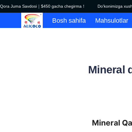
Qora Juma Savdosi｜$450 gacha chegirma！
Do'konimizga xush 
Bosh sahifa
Mahsulotlar
Mineral 