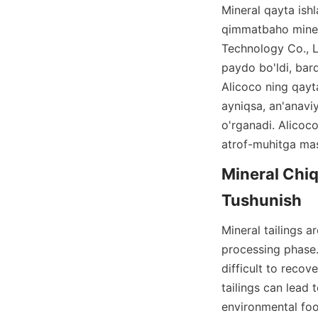
Mineral qayta ishl
qimmatbaho mineral
Technology Co., Li
paydo bo'ldi, bar
Alicoco ning qayta
ayniqsa, an'anaviy
o'rganadi. Alicoco 
atrof-muhitga mas'
Mineral Chiqi
Mineral tailings a
processing phase. 
difficult to reco
tailings can lead 
environmental footp