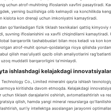
ng uchun atrof-muhitning ifloslanish xavfini pasaytiradi. Kam
ngdek, yerning buzilishiga olib kelmaydi va konchilikda keng
di, suvning ifloslanishini va xavfli chiqindilarni kamaytiradi
obal barqarorlik tashabbuslari bilan mos keladi va kon kom
yotgan atrof-muhit qonun-qoidalariga rioya qilishda yordam
bul qilish mas'uliyatli qazib olish amaliyotlarini rag'batlanti
sarmoya kiritishda davom etmoqda. Kelajakdagi innovatsiya
uchun tiklash darajalarini oshirish, avtomatlashtirish va rea
gratsiya qilish, hamda yangi mineral resurslarga qo'llanilishi
ashtirish, sun'iy intellektga asoslangan jarayonni optimallas