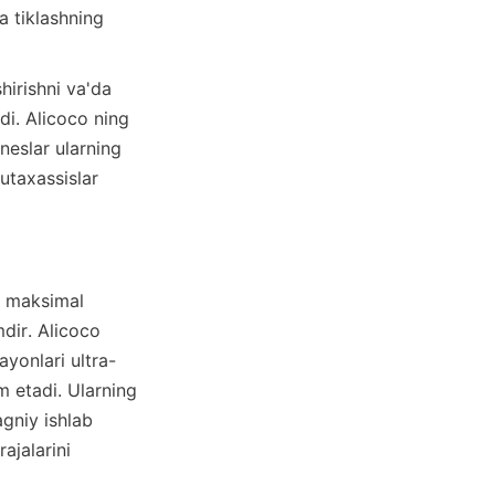
 tiklashning 
i. Alicoco ning 
so'nggi texnologik yutuqlari haqida ko'proq ma'lumot olishni xohlaydigan bizneslar ularning 
utaxassislar 
i maksimal 
dir. Alicoco 
ayonlari ultra-
 etadi. Ularning 
gniy ishlab 
jalarini 