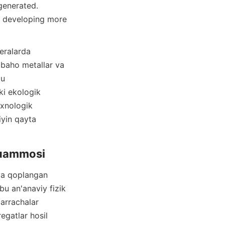
enerated. 
r developing more 
baho metallar va 
u 
ki ekologik 
xnologik 
yin qayta 
u an'anaviy fizik 
arrachalar 
gatlar hosil 