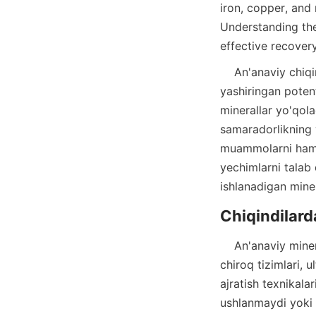
iron, copper, and
Understanding the
effective recover
    An'anaviy chiqindilarni utilizatsiya qilish usullari ko'pincha ushbu nozik mineralarda 
yashiringan poten
minerallar yo'qola
samaradorlikning y
muammolarni ham k
yechimlarni talab 
    An'anaviy mineral qayta tiklash usullari, shu jumladan, tebranuvchi stollar va qoplangan 
chiroq tizimlari, 
ajratish texnikala
ushlanmaydi yoki 