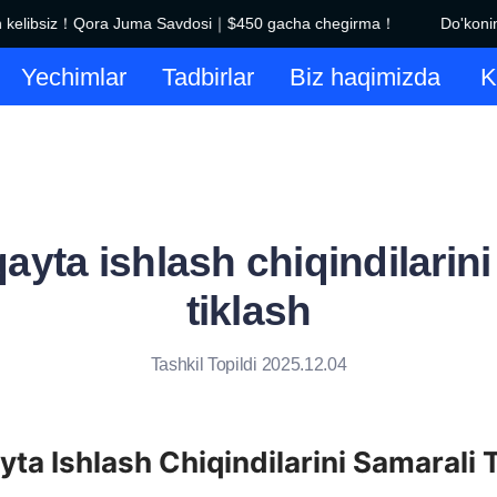
kelibsiz！Qora Juma Savdosi｜$450 gacha chegirma！
Do'konimi
Do'konimizga xush kelibsiz！
Yechimlar
Tadbirlar
Biz haqimizda
K
qayta ishlash chiqindilarini
tiklash
Tashkil Topildi 2025.12.04