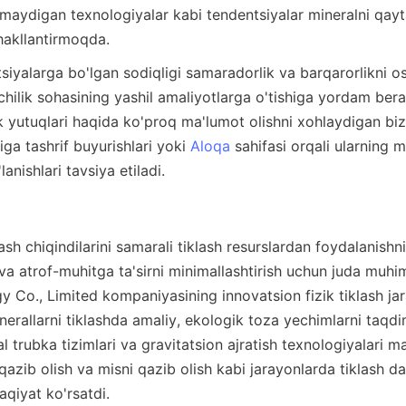
maydigan texnologiyalar kabi tendentsiyalar mineralni qayta
chilik sohasining yashil amaliyotlarga o'tishiga yordam berad
iga tashrif buyurishlari yoki 
Aloqa
 sahifasi orqali ularning m
ash chiqindilarini samarali tiklash resurslardan foydalanishn
va atrof-muhitga ta'sirni minimallashtirish uchun juda muhim
 Co., Limited kompaniyasining innovatsion fizik tiklash jar
nerallarni tiklashda amaliy, ekologik toza yechimlarni taqdim
l trubka tizimlari va gravitatsion ajratish texnologiyalari ma
qazib olish va misni qazib olish kabi jarayonlarda tiklash dara
aqiyat ko'rsatdi.