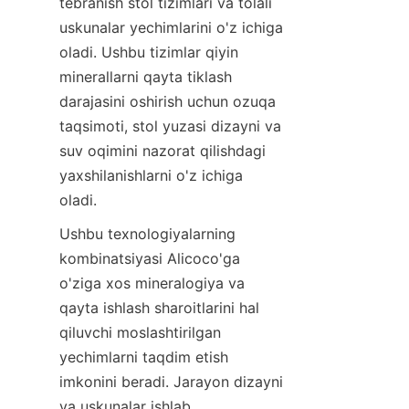
tebranish stol tizimlari va tolali 
uskunalar yechimlarini o'z ichiga 
oladi. Ushbu tizimlar qiyin 
minerallarni qayta tiklash 
darajasini oshirish uchun ozuqa 
taqsimoti, stol yuzasi dizayni va 
suv oqimini nazorat qilishdagi 
yaxshilanishlarni o'z ichiga 
Ushbu texnologiyalarning 
kombinatsiyasi Alicoco'ga 
o'ziga xos mineralogiya va 
qayta ishlash sharoitlarini hal 
qiluvchi moslashtirilgan 
yechimlarni taqdim etish 
imkonini beradi. Jarayon dizayni 
va uskunalar ishlab 