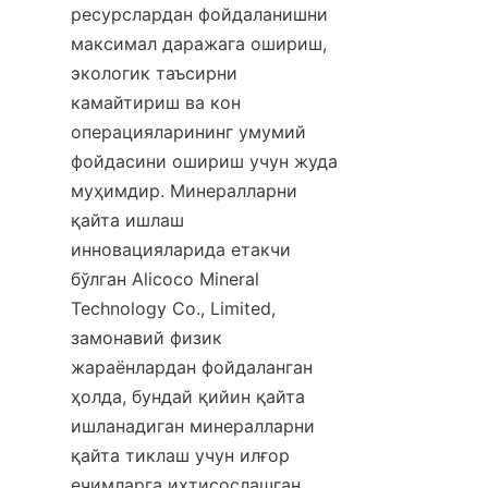
ресурслардан фойдаланишни 
максимал даражага ошириш, 
экологик таъсирни 
камайтириш ва кон 
операцияларининг умумий 
фойдасини ошириш учун жуда 
муҳимдир. Минералларни 
қайта ишлаш 
инновацияларида етакчи 
бўлган Alicoco Mineral 
Technology Co., Limited, 
замонавий физик 
жараёнлардан фойдаланган 
ҳолда, бундай қийин қайта 
ишланадиган минералларни 
қайта тиклаш учун илғор 
ечимларга ихтисослашган.