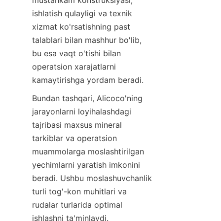
mustahkam konstruksiyasi, 
ishlatish qulayligi va texnik 
xizmat ko'rsatishning past 
talablari bilan mashhur bo'lib, 
bu esa vaqt o'tishi bilan 
operatsion xarajatlarni 
Bundan tashqari, Alicoco'ning 
jarayonlarni loyihalashdagi 
tajribasi maxsus mineral 
tarkiblar va operatsion 
muammolarga moslashtirilgan 
yechimlarni yaratish imkonini 
beradi. Ushbu moslashuvchanlik 
turli tog'-kon muhitlari va 
rudalar turlarida optimal 