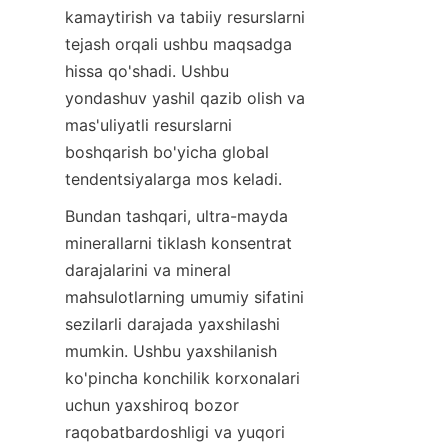
kamaytirish va tabiiy resurslarni 
tejash orqali ushbu maqsadga 
hissa qo'shadi. Ushbu 
yondashuv yashil qazib olish va 
mas'uliyatli resurslarni 
boshqarish bo'yicha global 
Bundan tashqari, ultra-mayda 
minerallarni tiklash konsentrat 
darajalarini va mineral 
mahsulotlarning umumiy sifatini 
sezilarli darajada yaxshilashi 
mumkin. Ushbu yaxshilanish 
ko'pincha konchilik korxonalari 
uchun yaxshiroq bozor 
raqobatbardoshligi va yuqori 