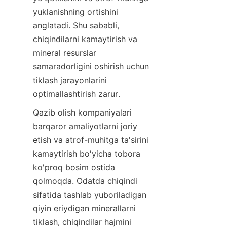
yuklanishning ortishini 
anglatadi. Shu sababli, 
chiqindilarni kamaytirish va 
mineral resurslar 
samaradorligini oshirish uchun 
tiklash jarayonlarini 
Qazib olish kompaniyalari 
barqaror amaliyotlarni joriy 
etish va atrof-muhitga ta'sirini 
kamaytirish bo'yicha tobora 
ko'proq bosim ostida 
qolmoqda. Odatda chiqindi 
sifatida tashlab yuboriladigan 
qiyin eriydigan minerallarni 
tiklash, chiqindilar hajmini 