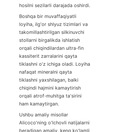
Boshqa bir muvaffaqiyatli 
loyiha, ilg'or shlyuz tizimlari va 
takomillashtirilgan silkinuvchi 
stollarni birgalikda ishlatish 
orqali chiqindilardan ultra-fin 
kassiterit zarralarini qayta 
tiklashni o'z ichiga oladi. Loyiha 
nafaqat mineralni qayta 
tiklashni yaxshilagan, balki 
chiqindi hajmini kamaytirish 
orqali atrof-muhitga ta'sirini 
Ushbu amaliy misollar 
Alicoco'ning o'lchovli natijalarni 
beradigan amaliy, keng ko'lamli 