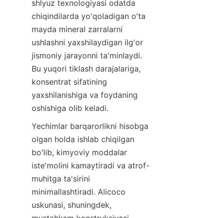
shlyuz texnologiyasi odatda 
chiqindilarda yo'qoladigan o'ta 
mayda mineral zarralarni 
ushlashni yaxshilaydigan ilg'or 
jismoniy jarayonni ta'minlaydi. 
Bu yuqori tiklash darajalariga, 
konsentrat sifatining 
yaxshilanishiga va foydaning 
Yechimlar barqarorlikni hisobga 
olgan holda ishlab chiqilgan 
bo'lib, kimyoviy moddalar 
iste'molini kamaytiradi va atrof-
muhitga ta'sirini 
minimallashtiradi. Alicoco 
uskunasi, shuningdek, 