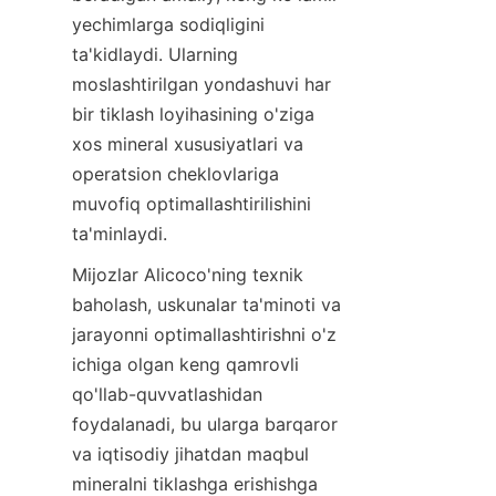
yechimlarga sodiqligini 
ta'kidlaydi. Ularning 
moslashtirilgan yondashuvi har 
bir tiklash loyihasining o'ziga 
xos mineral xususiyatlari va 
operatsion cheklovlariga 
muvofiq optimallashtirilishini 
Mijozlar Alicoco'ning texnik 
baholash, uskunalar ta'minoti va 
jarayonni optimallashtirishni o'z 
ichiga olgan keng qamrovli 
qo'llab-quvvatlashidan 
foydalanadi, bu ularga barqaror 
va iqtisodiy jihatdan maqbul 
mineralni tiklashga erishishga 