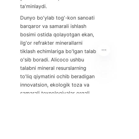
Dunyo bo'ylab tog'-kon sanoati 
barqaror va samarali ishlash 
bosimi ostida qolayotgan ekan, 
ilg'or refrakter minerallarni 
tiklash echimlariga bo'lgan talab 
o'sib boradi. Alicoco ushbu 
talabni mineral resurslarning 
to'liq qiymatini ochib beradigan 
UZ
innovatsion, ekologik toza va 
samarali texnologiyalar orqali 
Kelajak texnologiyalari va 
hamkorlik imkoniyatlari haqida 
ma'lumot olish uchun "
Aloqa
" 