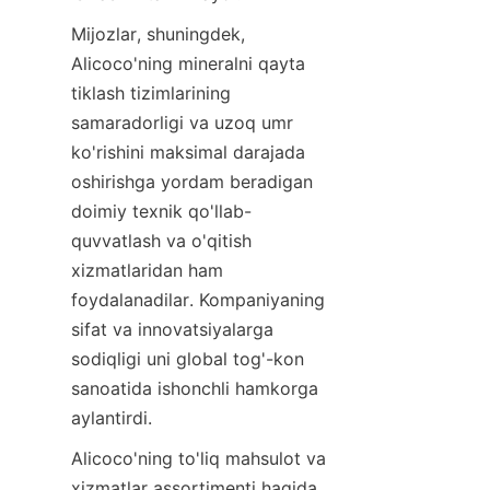
Mijozlar, shuningdek, 
Alicoco'ning mineralni qayta 
tiklash tizimlarining 
samaradorligi va uzoq umr 
ko'rishini maksimal darajada 
oshirishga yordam beradigan 
doimiy texnik qo'llab-
quvvatlash va o'qitish 
xizmatlaridan ham 
foydalanadilar. Kompaniyaning 
sifat va innovatsiyalarga 
sodiqligi uni global tog'-kon 
sanoatida ishonchli hamkorga 
Alicoco'ning to'liq mahsulot va 
xizmatlar assortimenti haqida 