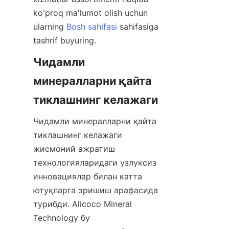
ko'proq ma'lumot olish uchun 
ularning 
Bosh sahifasi
 sahifasiga 
Чидамли 
минералларни қайта 
Чидамли минералларни қайта 
тиклашнинг келажаги 
жисмоний ажратиш 
технологияларидаги узлуксиз 
инновациялар билан катта 
ютуқларга эришиш арафасида 
турибди. Alicoco Mineral 
Technology бу 