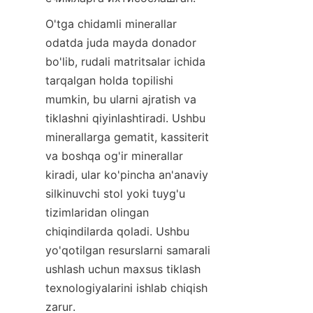
O'tga chidamli minerallar 
odatda juda mayda donador 
bo'lib, rudali matritsalar ichida 
tarqalgan holda topilishi 
mumkin, bu ularni ajratish va 
tiklashni qiyinlashtiradi. Ushbu 
minerallarga gematit, kassiterit 
va boshqa og'ir minerallar 
kiradi, ular ko'pincha an'anaviy 
silkinuvchi stol yoki tuyg'u 
tizimlaridan olingan 
chiqindilarda qoladi. Ushbu 
yo'qotilgan resurslarni samarali 
ushlash uchun maxsus tiklash 
texnologiyalarini ishlab chiqish 