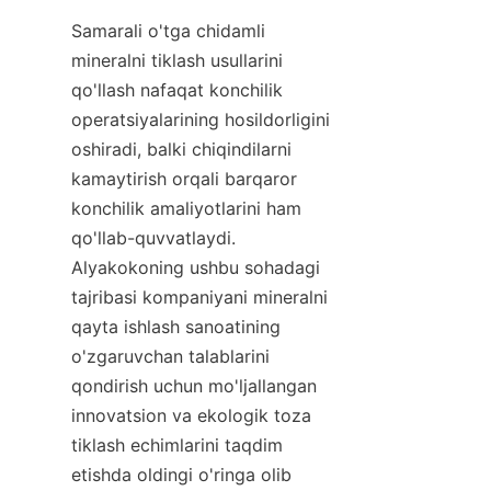
Samarali o'tga chidamli 
mineralni tiklash usullarini 
qo'llash nafaqat konchilik 
operatsiyalarining hosildorligini 
oshiradi, balki chiqindilarni 
kamaytirish orqali barqaror 
konchilik amaliyotlarini ham 
qo'llab-quvvatlaydi. 
Alyakokoning ushbu sohadagi 
tajribasi kompaniyani mineralni 
qayta ishlash sanoatining 
o'zgaruvchan talablarini 
qondirish uchun mo'ljallangan 
innovatsion va ekologik toza 
tiklash echimlarini taqdim 
etishda oldingi o'ringa olib 