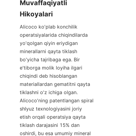
Muvaffaqiyatli 
Alicoco ko'plab konchilik 
operatsiyalarida chiqindilarda 
yo'qolgan qiyin eriydigan 
minerallarni qayta tiklash 
bo'yicha tajribaga ega. Bir 
e'tiborga molik loyiha ilgari 
chiqindi deb hisoblangan 
materiallardan gematitni qayta 
tiklashni o'z ichiga olgan. 
Alicoco'ning patentlangan spiral 
shlyuz texnologiyasini joriy 
etish orqali operatsiya qayta 
tiklash darajasini 15% dan 
oshirdi, bu esa umumiy mineral 