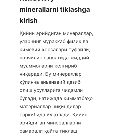
minerallarni tiklashga 
Қийин эрийдиган минераллар, 
уларнинг мураккаб физик ва 
кимёвий хоссалари туфайли, 
кончилик саноатида жиддий 
муаммоларни келтириб 
чиқаради. Бу минераллар 
кўпинча анъанавий қазиб 
олиш усулларига чидамли 
бўлади, натижада қимматбаҳо 
материаллар чиқиндилар 
таркибида йўқолади. Қийин 
эрийдиган минералларни 
самарали қайта тиклаш 