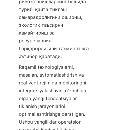
ривожланишларнинг бошида 
туриб, қайта тиклаш 
самарадорлигини ошириш, 
экологик таъсирни 
камайтириш ва 
ресурсларнинг 
барқарорлигини таъминлашга 
Raqamli texnologiyalarni, 
masalan, avtomatlashtirish va 
real vaqt rejimida monitoringni 
integratsiyalashuvini o'z ichiga 
olgan yangi tendentsiyalar 
tiklanish jarayonlarini 
optimallashtirishga qaratilgan. 
Ushbu yangiliklar operatsion 
nazoratni kuchaytirish va 