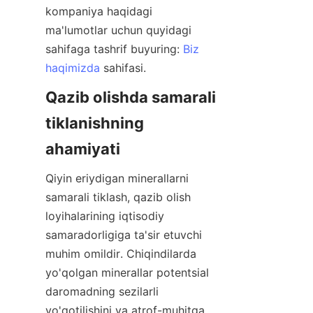
kompaniya haqidagi 
ma'lumotlar uchun quyidagi 
sahifaga tashrif buyuring: 
Biz
haqimizda
Qazib olishda samarali 
tiklanishning 
Qiyin eriydigan minerallarni 
samarali tiklash, qazib olish 
loyihalarining iqtisodiy 
samaradorligiga ta'sir etuvchi 
muhim omildir. Chiqindilarda 
yo'qolgan minerallar potentsial 
daromadning sezilarli 
yo'qotilishini va atrof-muhitga 