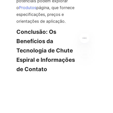
potenciais podem explorar 
o
Produtos
página, que fornece 
especificações, preços e 
orientações de aplicação.
Conclusão: Os 
Benefícios da 
Tecnologia de Chute 
Espiral e Informações 
PT
de Contato
A tecnologia de chutes espirais 
representa uma solução 
comprovada e eficaz para a 
separação mineral na indústria 
de mineração. Sua combinação 